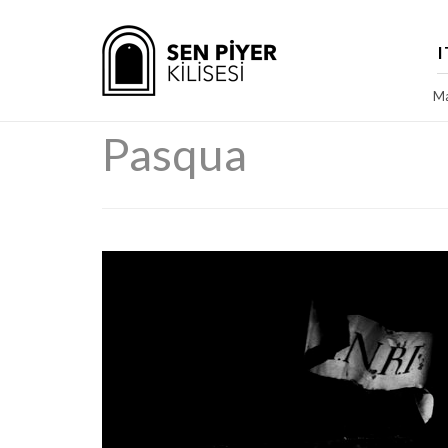
I
Ma
Pasqua