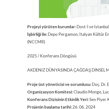
Projeyi yürüten kurumlar:
Dost-İ ve İstanbu
İşbirliği ile:
Depo Pergamon, İtalyan Kültür En
(NCCMR)
2025 / Konferans Döngüsü
AKDENİZ DÜNYASINDA ÇAĞDAŞ DİNSEL M
Proje üst yöneticisi ve sorumlusu:
Doç. Dr. E
Organizasyon Komitesi:
Claudio Monge, Luca
Konferans Dizisinin Etkinlik Yeri:
Sen Piyer K
Projenin başlama tarihi:
26. 06. 2024