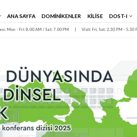
ANA SAYFA
DOMINIKENLER
KILISE
DOST-I
ss: Mon - Fri: 8.00 AM / Sat: 7.00 PM
|
Visit: Fri, Sat: 2.30 PM - 5.30