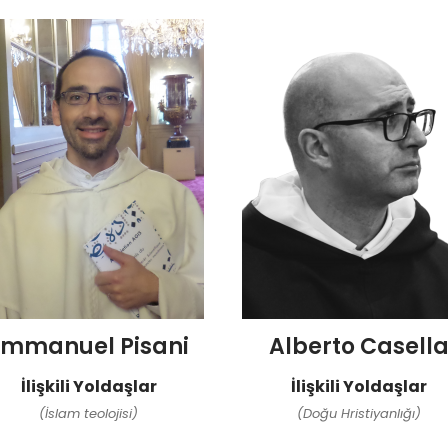
Emmanuel Pisani
Alberto Casell
İlişkili Yoldaşlar
İlişkili Yoldaşlar
(İslam teolojisi)
(Doğu Hristiyanlığı)