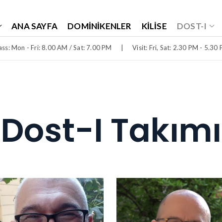
ANA SAYFA
DOMINIKENLER
KILISE
DOST-I
ss: Mon - Fri: 8.00 AM / Sat: 7.00 PM
|
Visit: Fri, Sat: 2.30 PM - 5.30
Dost-I Takımı