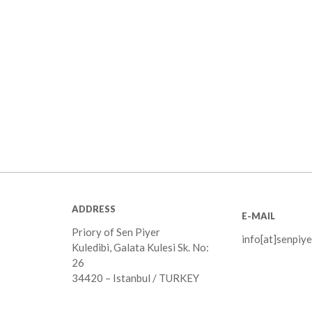
ADDRESS
E-MAIL
Priory of Sen Piyer
info[at]senpiye
Kuledibi, Galata Kulesi Sk. No:
26
34420 – Istanbul / TURKEY