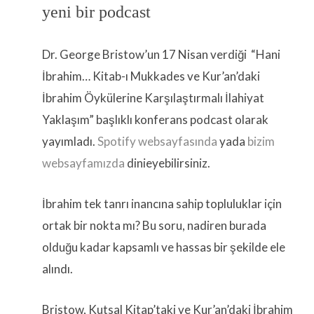
yeni bir podcast
Dr. George Bristow’un 17 Nisan verdiği “Hani
İbrahim… Kitab-ı Mukkades ve Kur’an’daki
İbrahim Öykülerine Karşılaştırmalı İlahiyat
Yaklaşım” başlıklı konferans podcast olarak
yayımladı.
Spotify websayfasında
yada
bizim
websayfamızda
dinieyebilirsiniz.
İbrahim tek tanrı inancına sahip topluluklar için
ortak bir nokta mı? Bu soru, nadiren burada
olduğu kadar kapsamlı ve hassas bir şekilde ele
alındı.
Bristow, Kutsal Kitap’taki ve Kur’an’daki İbrahim