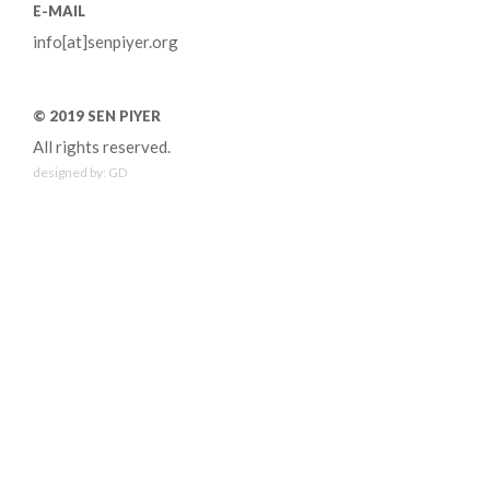
E-MAIL
info[at]senpiyer.org
© 2019 SEN PIYER
All rights reserved.
designed by:
GD