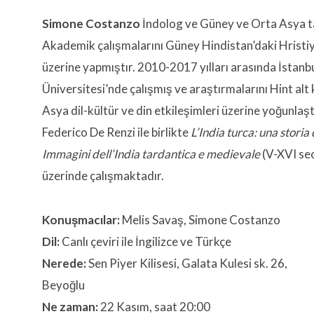
Simone Costanzo
İndolog ve Güney ve Orta Asya tar
Akademik çalışmalarını Güney Hindistan’daki Hristiy
üzerine yapmıştır. 2010-2017 yılları arasında İstanb
Üniversitesi’nde çalışmış ve araştırmalarını Hint alt
Asya dil-kültür ve din etkileşimleri üzerine yoğunlaşt
Federico De Renzi ile birlikte
L’India turca: una storia
Immagini dell’India tardantica e medievale
(V-XVI sec.
üzerinde çalışmaktadır.
Konuşmacılar:
Melis Savaş, Simone Costanzo
Dil:
Canlı çeviri ile İngilizce ve Türkçe
Nerede:
Sen Piyer Kilisesi, Galata Kulesi sk. 26,
Beyoğlu
Ne zaman:
22 Kasım, saat 20:00