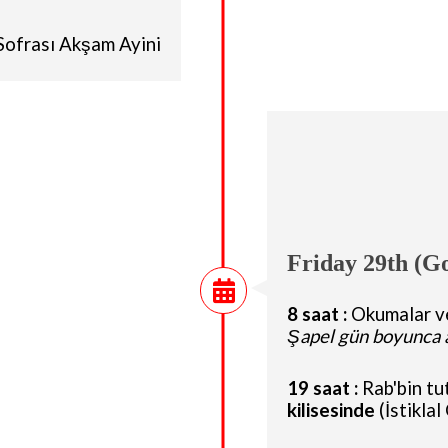
Sofrası Akşam Ayini
Friday 29th (G
8 saat :
Okumalar ve
Şapel gün boyunca a
19 saat :
Rab'bin tu
kilisesinde
(İstikla