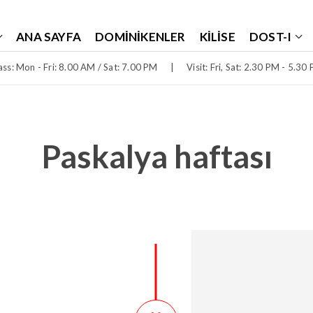
ANA SAYFA
DOMINIKENLER
KILISE
DOST-I
ss: Mon - Fri: 8.00 AM / Sat: 7.00 PM
|
Visit: Fri, Sat: 2.30 PM - 5.30
Paskalya haftası