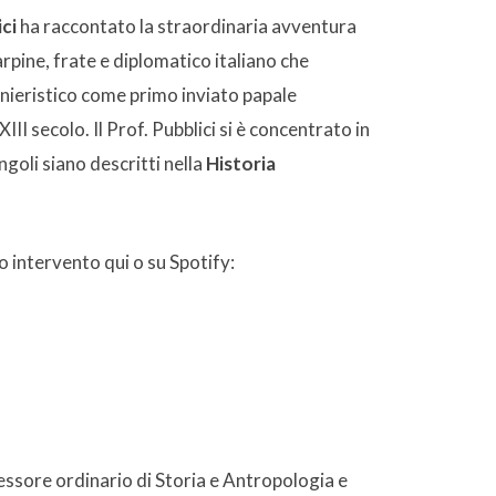
ci
ha raccontato la straordinaria avventura
arpine, frate e diplomatico italiano che
onieristico come primo inviato papale
II secolo. Il Prof. Pubblici si è concentrato in
goli siano descritti nella
Historia
uo intervento qui o su Spotify:
essore ordinario di Storia e Antropologia e