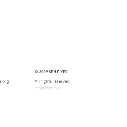
© 2019 SEN PIYER
r.org
All rights reserved.
designed by:
GD