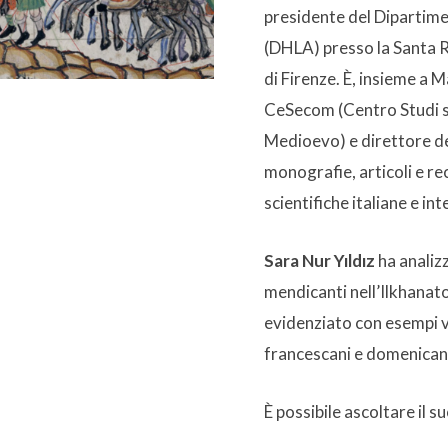
presidente del Dipartimen
(DHLA) presso la Santa R
di Firenze. È, insieme a M
CeSecom (Centro Studi su
Medioevo) e direttore de
monografie, articoli e rec
scientifiche italiane e int
Sara Nur Yıldız
ha analizz
mendicanti nell’Ilkhanat
evidenziato con esempi vi
francescani e domenican
È possibile ascoltare il s