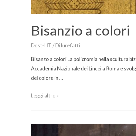
Bisanzio a colori
Dost-I IT
/ Di
lurefatti
Bisanzo a colori La policromia nella scultura bi
Accademia Nazionale dei Lincei a Roma e svolge la
del colore in …
Leggi altro »