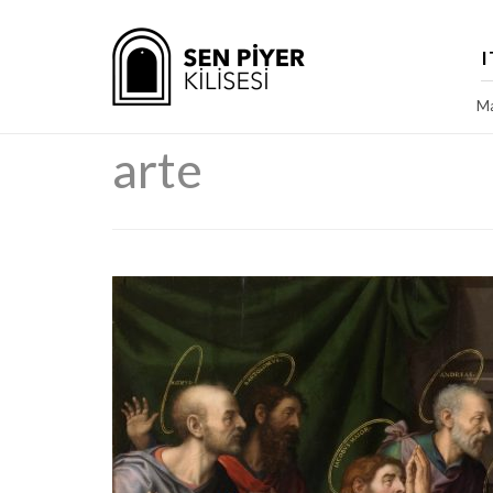
I
Ma
arte