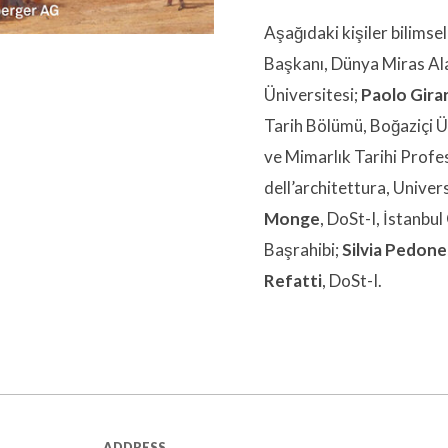
Aşağıdaki kişiler bilimse
Başkanı, Dünya Miras Ala
Üniversitesi;
Paolo Girar
Tarih Bölümü, Boğaziçi Ün
ve Mimarlık Tarihi Profesö
dell’architettura, Univers
Monge
, DoSt-I, İstanbu
Başrahibi;
Silvia Pedone
Refatti
, DoSt-I.
ADDRESS