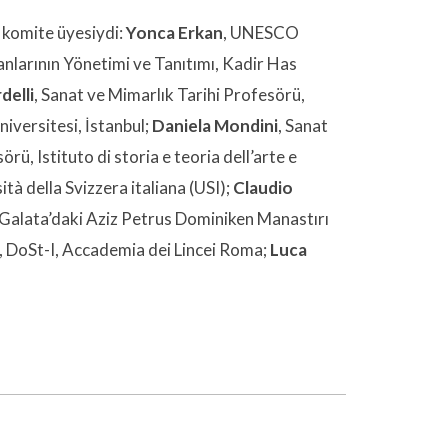
l komite üyesiydi:
Yonca Erkan
, UNESCO
nlarının Yönetimi ve Tanıtımı, Kadir Has
delli
, Sanat ve Mimarlık Tarihi Profesörü,
iversitesi, İstanbul;
Daniela Mondini
, Sanat
rü, Istituto di storia e teoria dell’arte e
ità della Svizzera italiana (USI);
Claudio
l Galata’daki Aziz Petrus Dominiken Manastırı
, DoSt-I, Accademia dei Lincei Roma;
Luca