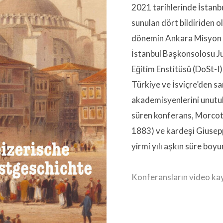
2021 tarihlerinde İstanb
sunulan dört bildiriden ol
dönemin Ankara Misyon Şe
İstanbul Başkonsolosu Ju
Eğitim Enstitüsü (DoSt-I) 
Türkiye ve İsviçre’den san
akademisyenlerini unutulm
süren konferans, Morcote
1883) ve kardeşi Giusepp
yirmi yılı aşkın süre boy
Konferansların video kayı