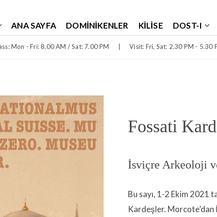
ANA SAYFA
DOMINIKENLER
KILISE
DOST-I
ss: Mon - Fri: 8.00 AM / Sat: 7.00 PM
|
Visit: Fri, Sat: 2.30 PM - 5.30
Fossati Kard
İsviçre Arkeoloji v
Bu sayı, 1-2 Ekim 2021 t
Kardeşler. Morcote’dan İs