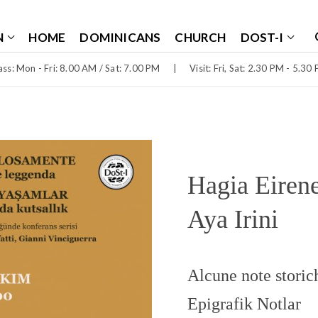
N
HOME
DOMINICANS
CHURCH
DOST-I
ss: Mon - Fri: 8.00 AM / Sat: 7.00 PM
|
Visit: Fri, Sat: 2.30 PM - 5.30
Hagia Eirene
Aya Irini
Alcune note storich
Epigrafik Notlar