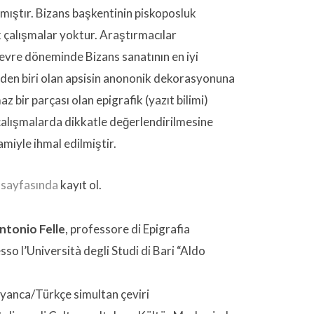
mıştır.
Bizans başkentinin piskoposluk
ik çalışmalar yoktur. Araştırmacılar
 evre döneminde Bizans sanatının en iyi
den biri olan apsisin anononik dekorasyonuna
az bir parçası olan epigrafik (yazıt bilimi)
 çalışmalarda dikkatle değerlendirilmesine
iyle ihmal edilmiştir.
 sayfasında
kayıt ol.
ntonio Felle
, professore di Epigrafia
sso l’Università degli Studi di Bari “Aldo
alyanca/Türkçe simultan çeviri