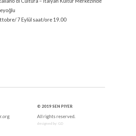
Italiano di Cultura – Italyan Kültür Merkezinde
Beyoğlu
tobre/ 7 Eylül saat/ore 19.00
© 2019 SEN PIYER
r.org
All rights reserved.
designed by:
GD