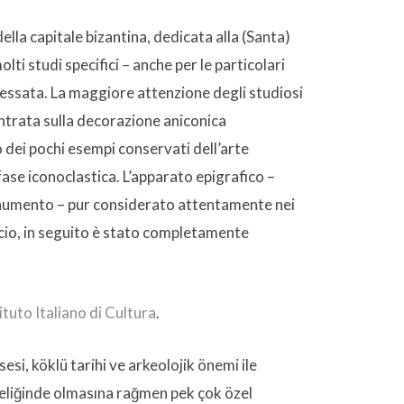
della capitale bizantina, dedicata alla (Santa)
lti studi specifici – anche per le particolari
ressata. La maggiore attenzione degli studiosi
ntrata sulla decorazione aniconica
o dei pochi esempi conservati dell’arte
fase iconoclastica. L’apparato epigrafico –
numento – pur considerato attentamente nei
ficio, in seguito è stato completamente
ituto Italiano di Cultura
.
isesi, köklü tarihi ve arkeolojik önemi ile
niteliğinde olmasına rağmen pek çok özel