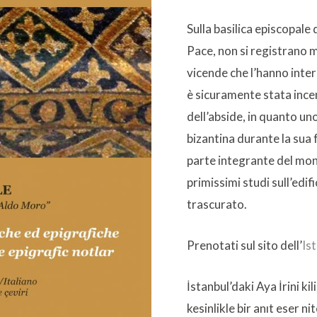
Sulla basilica episcopale 
Pace, non si registrano mo
vicende che l’hanno inte
è sicuramente stata ince
dell’abside, in quanto un
bizantina durante la sua 
parte integrante del mo
primissimi studi sull’edi
trascurato.
Prenotati sul sito dell’
Ist
İstanbul’daki Aya İrini kil
kesinlikle bir anıt eser 