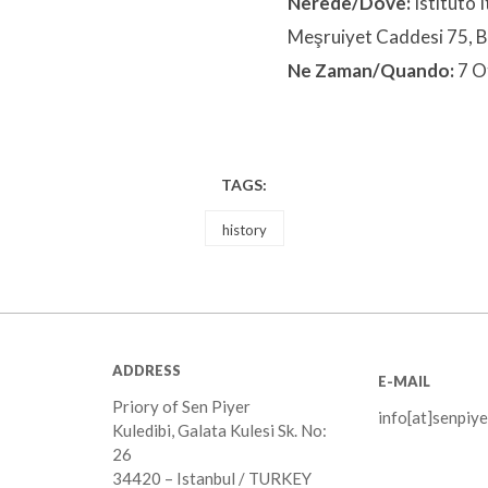
Nerede/Dove:
Istituto 
Meşruiyet Caddesi 75, 
Ne Zaman/Quando:
7 Ot
TAGS:
history
ADDRESS
E-MAIL
Priory of Sen Piyer
info[at]senpiye
Kuledibi, Galata Kulesi Sk. No:
26
34420 – Istanbul / TURKEY